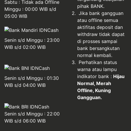
Sabtu : Tidak ada Offline
pihak BANK.
Minggu : 00:00 WIB s/d
Jika bank gangguan
05:00 WIB
atau offline semua
aktifitas deposit dan
withdraw tidak dapat
Senin s/d Minggu : 23:00
di prosses sampai
WIB s/d 02:00 WIB
bank bersangkutan
normal kembali.
Perhatikan status
warna atau lampu
indikator bank :
Hijau
Senin s/d Minggu : 01:30
Normal, Merah
WIB s/d 04:00 WIB
Offline, Kuning
Gangguan.
Senin s/d Minggu : 22:00
WIB s/d 06:00 WIB